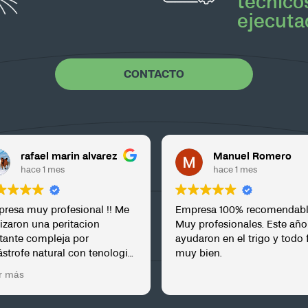
técnico
ejecuta
CONTACTO
lvarez
Manuel Romero
hace 1 mes
al !! Me
Empresa 100% recomendable.
contr
on
Muy profesionales. Este año nos
un lev
ayudaron en el trigo y todo fue
don dr
 tenologia
muy bien.
movimi
y un
Teníam
Leer m
ctado.
en sol
cartog