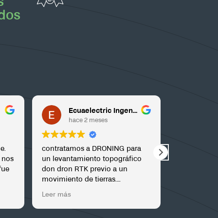
s
dos
Ecuaelectric Ingeniería
Rafael Bellido Cruz
hace 2 meses
hace 2 meses
atamos a DRONING para
Profesionales del sector, duran
antamiento topográfico
la época de lluvias este 2026,
on RTK previo a un
tuve problemas para entrar co
ento de tierras.
el tractor al olivar, los llamé pa
os bastante urgencia y
hacer una aplicación foliar. En
ás
Leer más
o 3 días nos entregaron la
pocos días estaban en la finca 
rafía y los planos
en el mismo día me dejaron