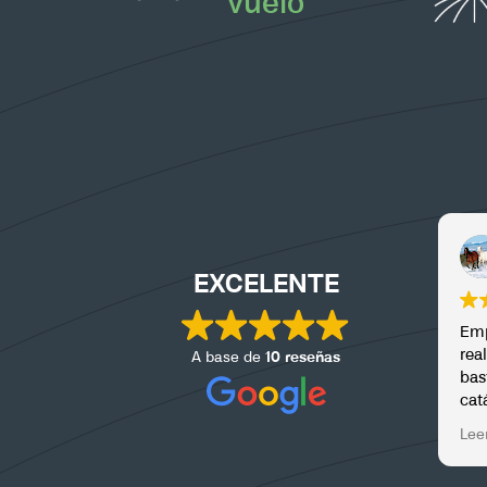
vuelo
rafael marin a
hace 1 mes
EXCELENTE
Empresa muy profesion
realizaron una peritaci
A base de
10 reseñas
bastante compleja por
catástrofe natural con
de última generación 
Leer más
estudio muy bien reda