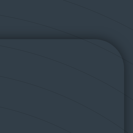
rios para continuar con la
aplicadas 53ha. Muy agradecid
ción del olivar.
y satisfecho con el trabajo de
s, precisos y muy
Ignacio y su equipo!
ionales.
Enhorabuena!
mente recomendables.