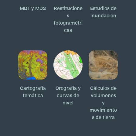
MDT y MDS
Restitucione
Estudios de
s
inundación
fotogramétri
cas
Cartografía
Orografía y
Cálculos de
temática
curvas de
volúmenes
nivel
y
movimiento
s de tierra