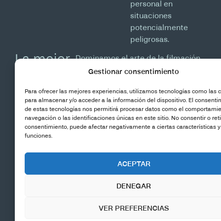
personal en
situaciones
potencialmente
peligrosas.
La mejor
Dominamos el arte de la filmación
productora
con drones, ofreciendo un servicio
Gestionar consentimiento
de producción audiovisual aérea sin
de vídeo
Para ofrecer las mejores experiencias, utilizamos tecnologías como las 
igual. Nuestra experiencia, sumada
profesional
para almacenar y/o acceder a la información del dispositivo. El consenti
al compromiso constante con la
de estas tecnologías nos permitirá procesar datos como el comportami
con
calidad y la innovación nos
navegación o las identificaciones únicas en este sitio. No consentir o reti
drones a
consentimiento, puede afectar negativamente a ciertas características y
posiciona como una opción líder en
funciones.
su
el sector.
medida
ACEPTAR
DENEGAR
Capacidad
Filmaciones
Seguridad
para
4K Ultra
Cumplimi
VER PREFERENCIAS
adaptarse
HD
Regulator